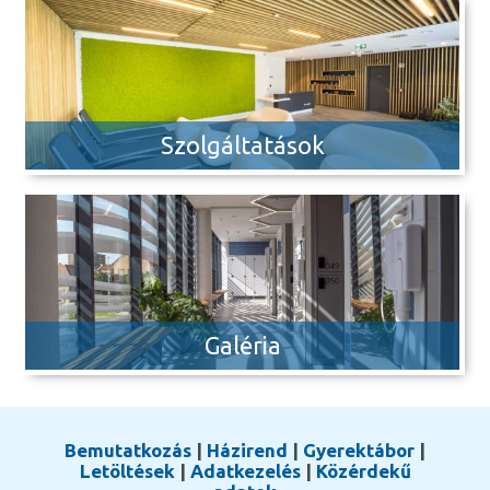
Szolgáltatások
Galéria
Bemutatkozás
|
Házirend
|
Gyerektábor
|
Letöltések
|
Adatkezelés
|
Közérdekű